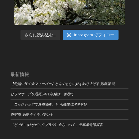
さらに読み込む...
Instagram でフォロー
最新情報
【灼熱の筏で大フィーバー】とんでもない奴を釣り上げる 御所浦 筏
ヒラマサ・ブリ最高_年末年始は、青物で
「ロックショアで青物攻略」 in 南薩摩坊津沖秋目
有明海 早崎 タイラバテンヤ
「どでかい奴がビッグプラグに食らいつく」天草羊角湾探索