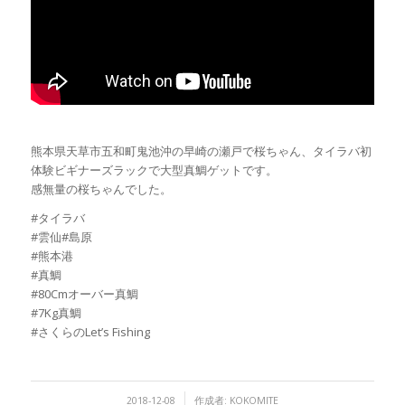
熊本県天草市五和町鬼池沖の早崎の瀬戸で桜ちゃん、タイラバ初
体験ビギナーズラックで大型真鯛ゲットです。
感無量の桜ちゃんでした。
#タイラバ
#雲仙#島原
#熊本港
#真鯛
#80Cmオーバー真鯛
#7Kg真鯛
#さくらのLet’s Fishing
/
2018-12-08
作成者:
KOKOMITE