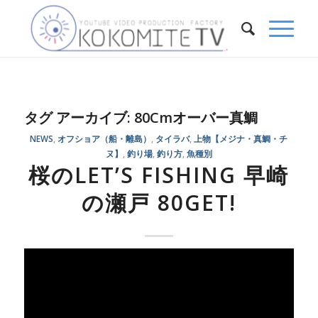
タグ アーカイブ:
80Cmオーバー真鯛
NEWS
,
オフショア（船・離島）
,
タイラバ
,
上物【メジナ・真鯛・チ
ヌ】
,
釣り場
,
釣り方
,
魚種別
桜のLET’S FISHING 早崎
の瀬戸 80GET!