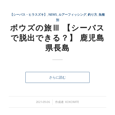
【シーバス・ヒラスズキ】
,
NEWS
,
ルアーフィッシング
,
釣り方
,
魚種
別
ボウズの旅Ⅲ 【シーバス
で脱出できる？】 鹿児島
県長島
さらに読む
/
2021-09-06
作成者:
KOKOMITE