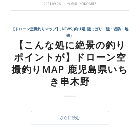
/
2021-09-06
作成者:
KOKOMITE
【ドローン空撮釣りマップ】
,
NEWS
,
釣り場
,
陸っぱり（陸・堤防・地
磯）
【こんな処に絶景の釣り
ポイントが】ドローン空
撮釣りMAP 鹿児島県いち
き串木野
さらに読む