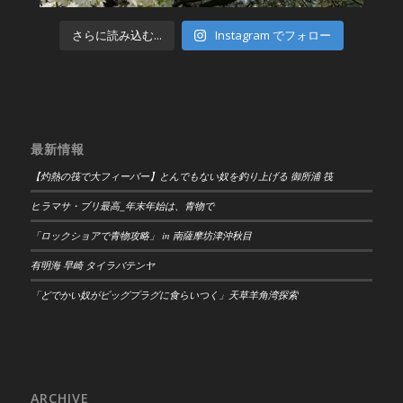
さらに読み込む...
Instagram でフォロー
最新情報
【灼熱の筏で大フィーバー】とんでもない奴を釣り上げる 御所浦 筏
ヒラマサ・ブリ最高_年末年始は、青物で
「ロックショアで青物攻略」 in 南薩摩坊津沖秋目
有明海 早崎 タイラバテンヤ
「どでかい奴がビッグプラグに食らいつく」天草羊角湾探索
ARCHIVE