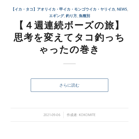
【イカ・タコ】アオリイカ・甲イカ・モンゴウイカ・ヤリイカ
,
NEWS
,
エギング
,
釣り方
,
魚種別
【４週連続ボーズの旅】
思考を変えてタコ釣っち
ゃったの巻き
さらに読む
/
2021-09-06
作成者:
KOKOMITE