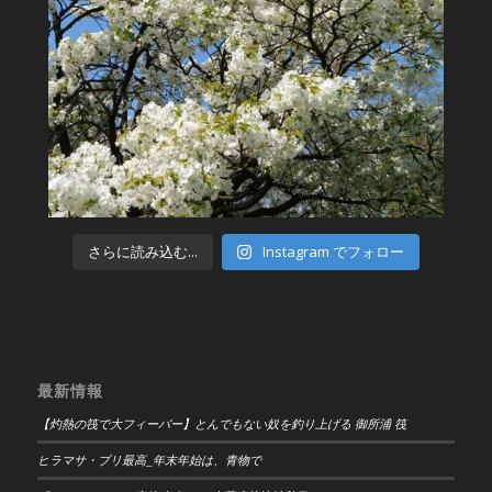
さらに読み込む...
Instagram でフォロー
最新情報
【灼熱の筏で大フィーバー】とんでもない奴を釣り上げる 御所浦 筏
ヒラマサ・ブリ最高_年末年始は、青物で