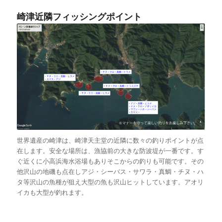
崎津近隣フィッシングポイント
世界遺産の崎津は、崎津天主堂の近隣に数々の釣りポイントが点
在します。安全な場所は、漁協前の大きな防波堤が一番です。す
ぐ近くに小高浜海水浴場もありそこからの釣りも可能です。その
他沢山の地磯も点在しアジ・シーバス・サワラ・真鯛・チヌ・ハ
タ等沢山の魚種が狙え大型の魚も沢山ヒットしています。アオリ
イカも大型が釣れます。