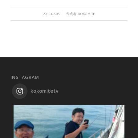
/
2019-02-05
作成者:
KOKOMITE
INSTAGRAM
kokomitetv