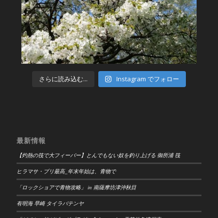
さらに読み込む...
Instagram でフォロー
最新情報
【灼熱の筏で大フィーバー】とんでもない奴を釣り上げる 御所浦 筏
ヒラマサ・ブリ最高_年末年始は、青物で
「ロックショアで青物攻略」 in 南薩摩坊津沖秋目
有明海 早崎 タイラバテンヤ