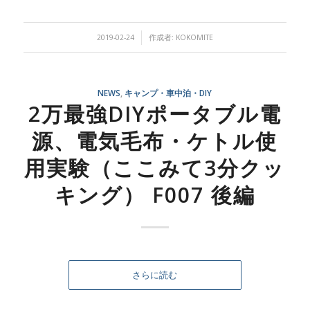
/
2019-02-24
作成者:
KOKOMITE
NEWS
,
キャンプ・車中泊・DIY
2万最強DIYポータブル電
源、電気毛布・ケトル使
用実験（ここみて3分クッ
キング） F007 後編
さらに読む