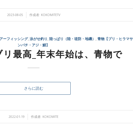
/
2023-08-05
作成者:
KOKOMITETV
アーフィッシング
,
泳がせ釣り
,
陸っぱり（陸・堤防・地磯）
,
青物【ブリ・ヒラマサ
ンパチ・アジ・鯖】
ブリ最高_年末年始は、青物で
さらに読む
/
2022-01-19
作成者:
KOKOMITE