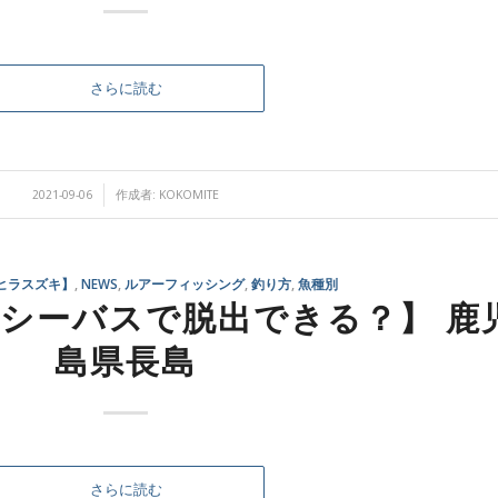
さらに読む
/
2021-09-06
作成者:
KOKOMITE
ヒラスズキ】
,
NEWS
,
ルアーフィッシング
,
釣り方
,
魚種別
【シーバスで脱出できる？】 鹿
島県長島
さらに読む