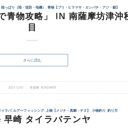
,
陸っぱり（陸・堤防・地磯）
,
青物【ブリ・ヒラマサ・カンパチ・アジ・鯖】
青物攻略」 IN 南薩摩坊津沖
目
さらに読む
/
2021-12-07
作成者:
KOKOMITE
タイラバ
,
ルアーフィッシング
,
上物【メジナ・真鯛・チヌ】
,
小物釣り
,
釣り方
 早崎 タイラバテンヤ