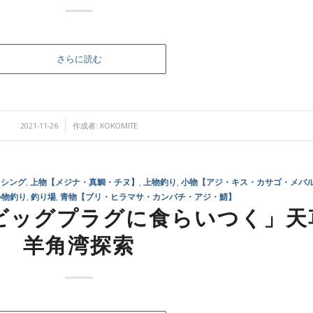
さらに読む
/
2021-11-26
作成者:
KOKOMITE
ッシング
,
上物【メジナ・真鯛・チヌ】
,
上物釣り
,
小物【アジ・キス・カサゴ・メバ
小物釣り
,
釣り場
,
青物【ブリ・ヒラマサ・カンパチ・アジ・鯖】
ビッグプラグに食らいつく」天
羊角湾探索