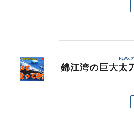
NEWS
,
錦江湾の巨大太刀