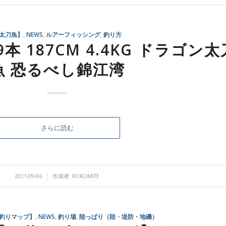
太刀魚】
,
NEWS
,
ルアーフィッシング
,
釣り方
本 187CM 4.4KG ドラゴン太
魚 恐るべし錦江湾
さらに読む
/
2021-09-06
作成者:
KOKOMITE
釣りマップ】
,
NEWS
,
釣り場
,
陸っぱり（陸・堤防・地磯）