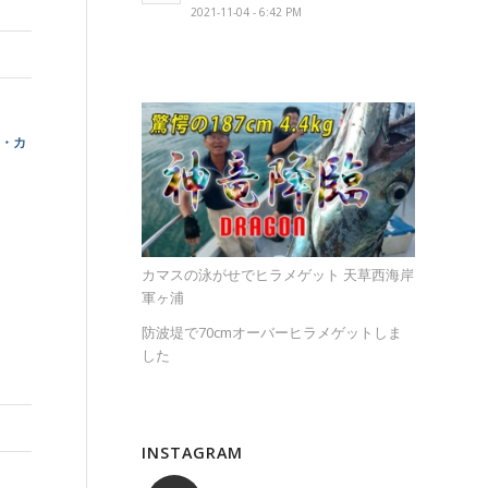
2021-11-04 - 6:42 PM
・カ
カマスの泳がせでヒラメゲット 天草西海岸
軍ヶ浦
防波堤で70cmオーバーヒラメゲットしま
した
INSTAGRAM