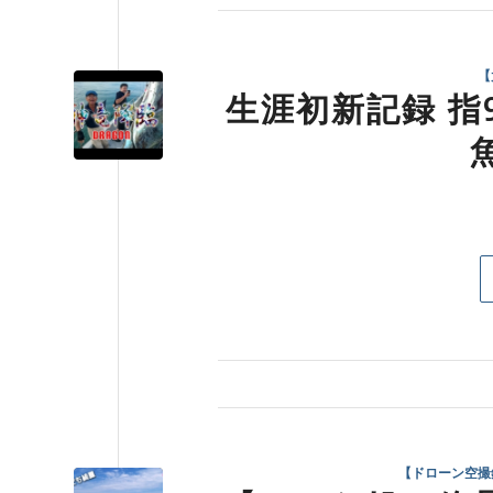
【
生涯初新記録 指9
【ドローン空撮