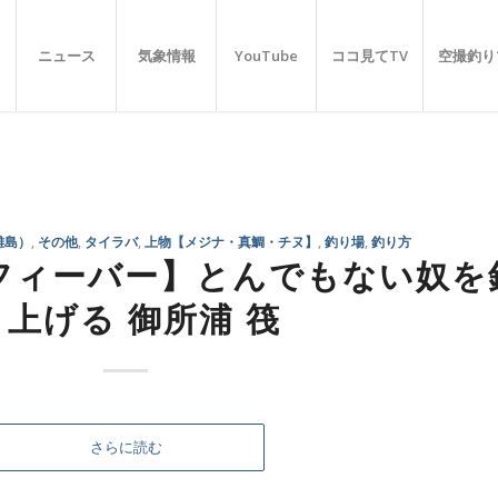
ニュース
気象情報
YouTube
ココ見てTV
空撮釣り
離島）
,
その他
,
タイラバ
,
上物【メジナ・真鯛・チヌ】
,
釣り場
,
釣り方
フィーバー】とんでもない奴を
り上げる 御所浦 筏
さらに読む