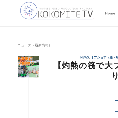
Home
ニュース（最新情報）
NEWS
,
オフショア（船・
【灼熱の筏で大