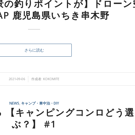
景の釣りポイントが】ドローン
AP 鹿児島県いちき串木野
さらに読む
/
2021-09-06
作成者:
KOKOMITE
NEWS
,
キャンプ・車中泊・DIY
る 【キャンピングコンロどう選
ぶ？】 #1