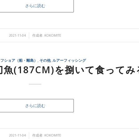
さらに読む
/
2021-11-04
作成者:
KOKOMITE
オフショア（船・離島）
,
その他
,
ルアーフィッシング
魚(187CM)を捌いて食ってみ
さらに読む
/
2021-11-04
作成者:
KOKOMITE