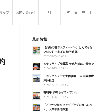
マップ
お問い合わせ
最新情報
【灼熱の筏で大フィーバー】とんでもな
い奴を釣り上げる 御所浦 筏
2023-08-05 - 6:46 PM
釣
ヒラマサ・ブリ最高_年末年始は、青物で
2022-01-19 - 6:54 PM
「ロックショアで青物攻略」 in 南薩摩坊
津沖秋目
2021-12-07 - 9:27 AM
有明海 早崎 タイラバテンヤ
2021-11-26 - 9:13 AM
「どでかい奴がビッグプラグに食らいつ
く」天草羊角湾探索