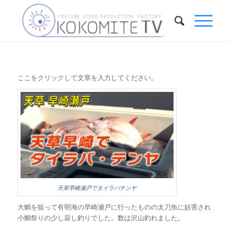
ここをクリックして文章を入力してください。
天草早崎瀬戸でタイラバテンヤ
大鯛を狙って有明海の早崎瀬戸に行ったものの太刀魚に妨害され
小鯛祭りの少し寂し釣りでした。数は沢山釣れました。