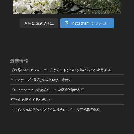
さらに読み込む...
Instagram でフォロー
最新情報
【灼熱の筏で大フィーバー】とんでもない奴を釣り上げる 御所浦 筏
ヒラマサ・ブリ最高_年末年始は、青物で
「ロックショアで青物攻略」 in 南薩摩坊津沖秋目
有明海 早崎 タイラバテンヤ
「どでかい奴がビッグプラグに食らいつく」天草羊角湾探索