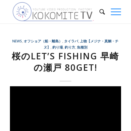
NEWS
,
オフショア（船・離島）
,
タイラバ
,
上物【メジナ・真鯛・チ
ヌ】
,
釣り場
,
釣り方
,
魚種別
桜のLET’S FISHING 早崎
の瀬戸 80GET!