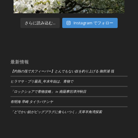
さらに読み込む...
Instagram でフォロー
最新情報
【灼熱の筏で大フィーバー】とんでもない奴を釣り上げる 御所浦 筏
ヒラマサ・ブリ最高_年末年始は、青物で
「ロックショアで青物攻略」 in 南薩摩坊津沖秋目
有明海 早崎 タイラバテンヤ
「どでかい奴がビッグプラグに食らいつく」天草羊角湾探索