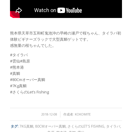
熊本県天草市五和町鬼池沖の早崎の瀬戸で桜ちゃん、タイラバ初
体験ビギナーズラックで大型真鯛ゲットです。
感無量の桜ちゃんでした。
#タイラバ
#雲仙#島原
#熊本港
#真鯛
#80Cmオーバー真鯛
#7Kg真鯛
#さくらのLet’s Fishing
/
2018-12-08
作成者:
KOKOMITE
タグ:
7KG真鯛
,
80CMオーバー真鯛
,
さくらのLET'S FISHING
,
タイラバ
,