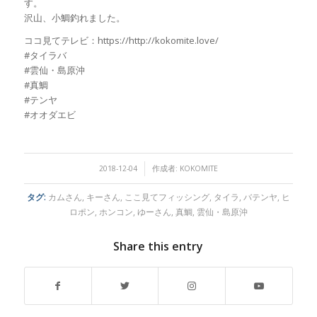
す。
沢山、小鯛釣れました。
ココ見てテレビ：https://http://kokomite.love/
#タイラバ
#雲仙・島原沖
#真鯛
#テンヤ
#オオダエビ
/
2018-12-04
作成者:
KOKOMITE
タグ:
カムさん
,
キーさん
,
ここ見てフィッシング
,
タイラ
,
バテンヤ
,
ヒ
ロポン
,
ホンコン
,
ゆーさん
,
真鯛
,
雲仙・島原沖
Share this entry