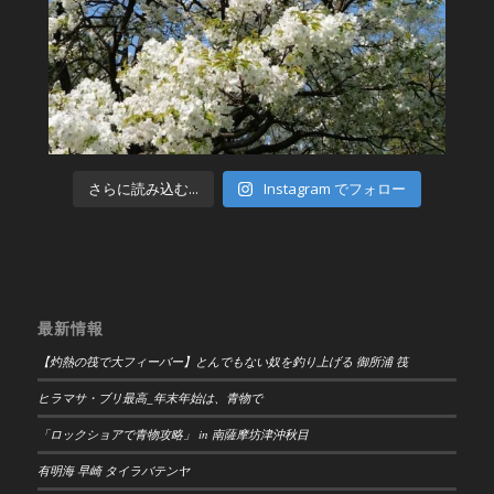
さらに読み込む...
Instagram でフォロー
最新情報
【灼熱の筏で大フィーバー】とんでもない奴を釣り上げる 御所浦 筏
ヒラマサ・ブリ最高_年末年始は、青物で
「ロックショアで青物攻略」 in 南薩摩坊津沖秋目
有明海 早崎 タイラバテンヤ