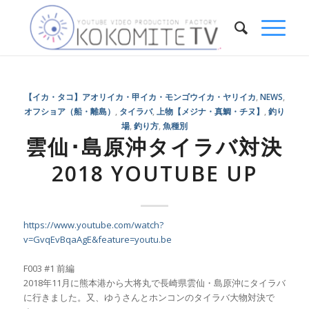
【イカ・タコ】アオリイカ・甲イカ・モンゴウイカ・ヤリイカ
,
NEWS
,
オフショア（船・離島）
,
タイラバ
,
上物【メジナ・真鯛・チヌ】
,
釣り
場
,
釣り方
,
魚種別
雲仙･島原沖タイラバ対決
2018 YOUTUBE UP
https://www.youtube.com/watch?
v=GvqEvBqaAgE&feature=youtu.be
F003 #1 前編
2018年11月に熊本港から大将丸で長崎県雲仙・島原沖にタイラバ
に行きました。又、ゆうさんとホンコンのタイラバ大物対決で