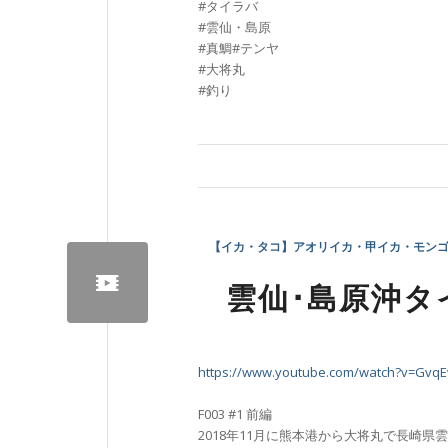
#タイラバ
#雲仙・島原
#真鯛#テンヤ
#大将丸
#釣り
【イカ・タコ】アオリイカ・甲イカ・モン
雲仙･島原沖タイ
https://www.youtube.com/watch?v=Gvq
F003 #1 前編
2018年11月に熊本港から大将丸で長崎