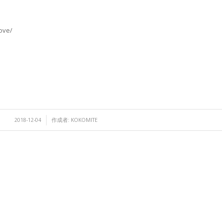
ove/
/
2018-12-04
作成者:
KOKOMITE