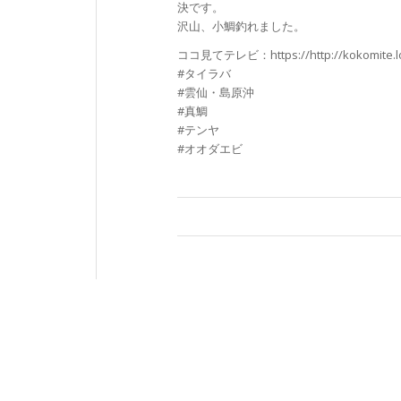
決です。
沢山、小鯛釣れました。
ココ見てテレビ：https://http://kokomite.l
#タイラバ
#雲仙・島原沖
#真鯛
#テンヤ
#オオダエビ