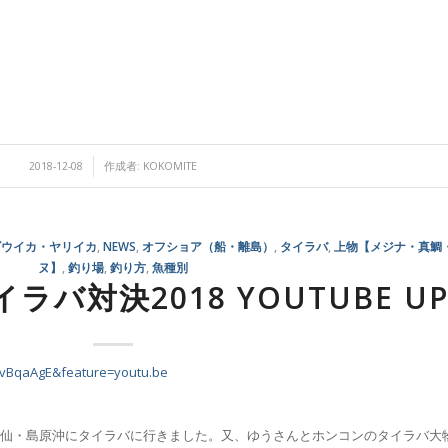
/
2018-12-08
作成者:
KOKOMITE
ゴウイカ・ヤリイカ
,
NEWS
,
オフショア（船・離島）
,
タイラバ
,
上物【メジナ・真鯛
ヌ】
,
釣り場
,
釣り方
,
魚種別
ラバ対決2018 YOUTUBE U
EvBqaAgE&feature=youtu.be
県雲仙・島原沖にタイラバに行きました。又、ゆうさんとホンコンのタイラバ大