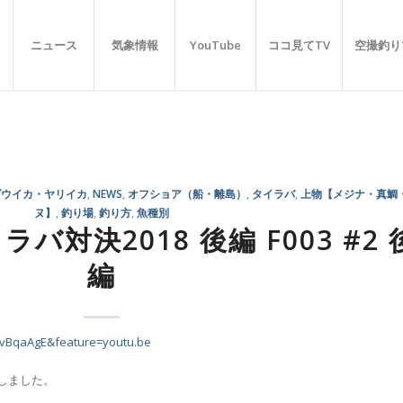
ニュース
気象情報
YouTube
ココ見てTV
空撮釣り
ゴウイカ・ヤリイカ
,
NEWS
,
オフショア（船・離島）
,
タイラバ
,
上物【メジナ・真鯛
ヌ】
,
釣り場
,
釣り方
,
魚種別
バ対決2018 後編 F003 #2 
編
EvBqaAgE&feature=youtu.be
プしました。