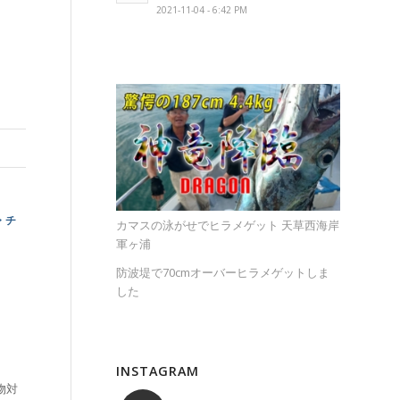
2021-11-04 - 6:42 PM
・チ
カマスの泳がせでヒラメゲット 天草西海岸
軍ヶ浦
P
防波堤で70cmオーバーヒラメゲットしま
した
INSTAGRAM
物対