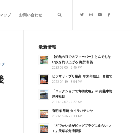
マップ
お問い合わせ
最新情報
【灼熱の筏で大フィーバー】とんでもな
い奴を釣り上げる 御所浦 筏
・チ
2023-08-05 - 6:46 PM
後
ヒラマサ・ブリ最高_年末年始は、青物で
2022-01-19 - 6:54 PM
「ロックショアで青物攻略」 in 南薩摩坊
津沖秋目
2021-12-07 - 9:27 AM
有明海 早崎 タイラバテンヤ
2021-11-26 - 9:13 AM
「どでかい奴がビッグプラグに食らいつ
く」天草羊角湾探索