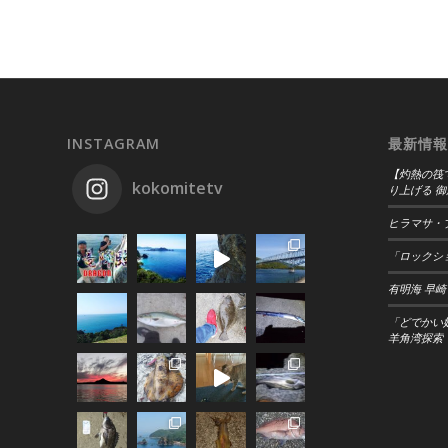
INSTAGRAM
最新情報
【灼熱の筏
kokomitetv
り上げる 御
ヒラマサ・
「ロックショ
有明海 早崎
「どでかい
羊角湾探索