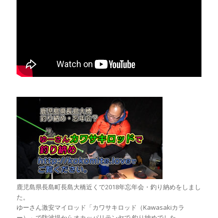
鹿児島県長島町長島大橋近くで2018年忘年会・釣り納めをしまし
た。
ゆーさん激安マイロッド「カワサキロッド（Kawasakiカラ
ー）」で防波堤からオカッパリテンヤで 釣り納めでした。