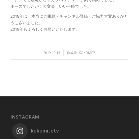
ボーズでしたが！大変楽しいい一時でした。
2018年は、本当にご視聴・チャンネル登録・ご協力大変ありがと
うございました。
2019年もよろしくお願いいたします。
/
2019-01-13
作成者:
KOKOMITE
INSTAGRAM
kokomitetv