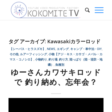
タグ アーカイブ:
Kawasakiカラーロッド
【シーバス・ヒラスズキ】
,
NEWS
,
エギング
,
キャンプ・車中泊・DIY
,
その他
,
ルアーフィッシング
,
小物【アジ・キス・カサゴ・メバル・カ
マス・コノシロ】
,
小物釣り
,
釣り場
,
釣り方
,
陸っぱり（陸・堤防・地
磯）
,
魚種別
ゆーさんカワサキロッド
で 釣り納め、忘年会？