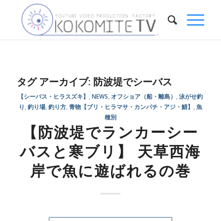
タグ アーカイブ:
防波堤でシーバス
【シーバス・ヒラスズキ】
,
NEWS
,
オフショア（船・離島）
,
泳がせ釣
り
,
釣り場
,
釣り方
,
青物【ブリ・ヒラマサ・カンパチ・アジ・鯖】
,
魚
種別
【防波堤でランカーシー
バスと寒ブリ】 天草西海
岸で魚に遊ばれるの巻