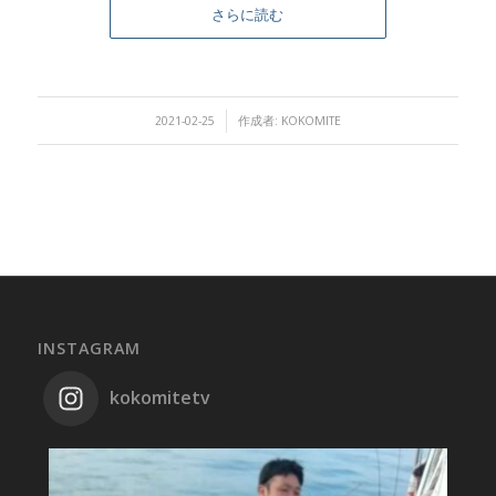
さらに読む
/
2021-02-25
作成者:
KOKOMITE
INSTAGRAM
kokomitetv