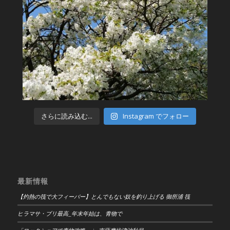
さらに読み込む...
Instagram でフォロー
最新情報
【灼熱の筏で大フィーバー】とんでもない奴を釣り上げる 御所浦 筏
ヒラマサ・ブリ最高_年末年始は、青物で