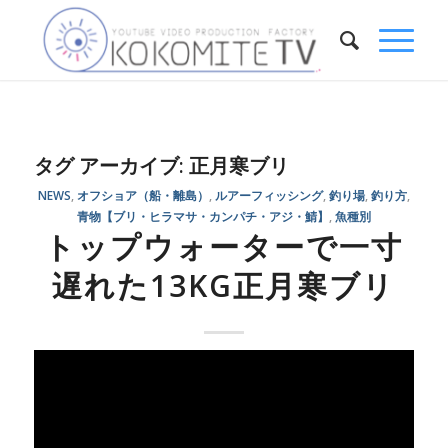
タグ アーカイブ:
正月寒ブリ
NEWS
,
オフショア（船・離島）
,
ルアーフィッシング
,
釣り場
,
釣り方
,
青物【ブリ・ヒラマサ・カンパチ・アジ・鯖】
,
魚種別
トップウォーターで一寸
遅れた13KG正月寒ブリ