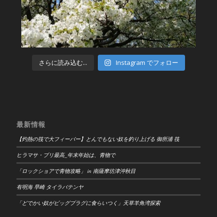
さらに読み込む...
Instagram でフォロー
最新情報
【灼熱の筏で大フィーバー】とんでもない奴を釣り上げる 御所浦 筏
ヒラマサ・ブリ最高_年末年始は、青物で
「ロックショアで青物攻略」 in 南薩摩坊津沖秋目
有明海 早崎 タイラバテンヤ
「どでかい奴がビッグプラグに食らいつく」天草羊角湾探索