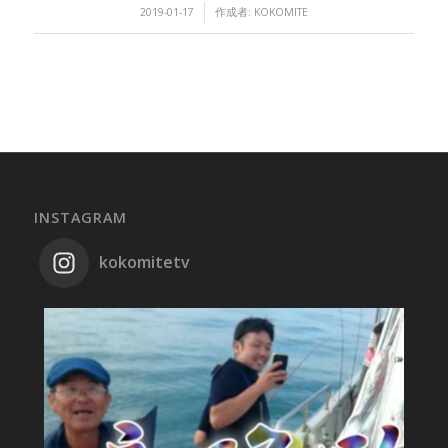
/
2019-01-17
作成者:
KOKOMITE
INSTAGRAM
kokomitetv