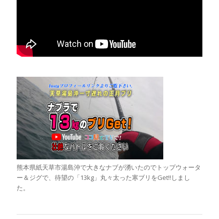
熊本県紙天草市湯島沖で大きなナブが湧いたのでトップウォータ
ー＆ジグで、待望の「13kg」丸々太った寒ブリをGet!!しまし
た。