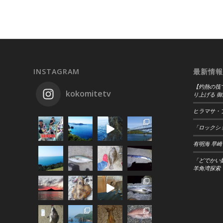
INSTAGRAM
最新情報
【灼熱の筏
kokomitetv
り上げる 御
ヒラマサ・
「ロックショ
有明海 早崎
「どでかい
羊角湾探索