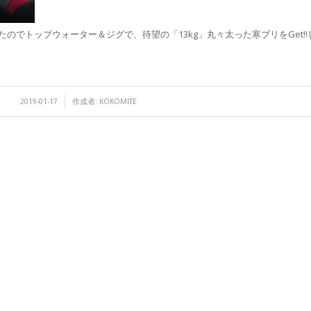
のでトップウォーター＆ジグで、待望の「13kg」丸々太った寒ブリをGet!!
/
2019-01-17
作成者:
KOKOMITE