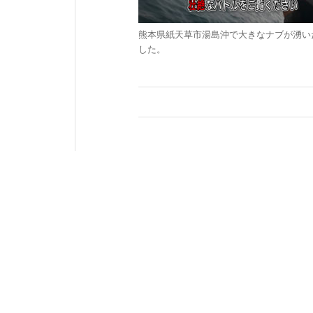
熊本県紙天草市湯島沖で大きなナブが湧いた
した。