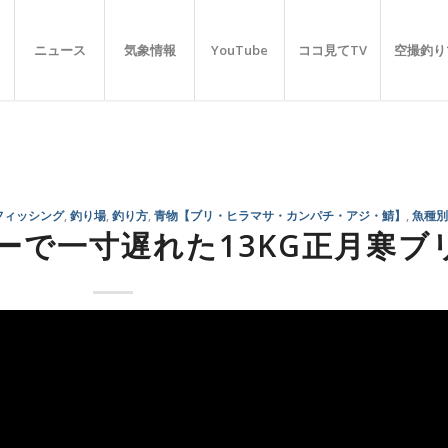
ニュース
気象情報
YouTube
ココ見てTV
空撮釣り
フィッシング
,
釣り場
,
釣り方
,
青物【ブリ・ヒラマサ・カンパチ・アジ・鯖】
,
魚種別
ーで一寸遅れた13KG正月寒ブ