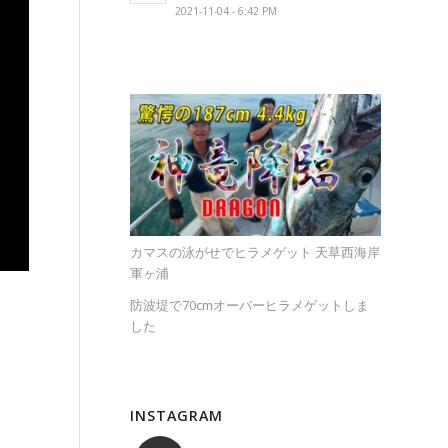
2021-11-04 - 6:42 PM
カマスの泳がせでヒラメゲット 天草西海岸
軍ヶ浦
防波堤で70cmオーバーヒラメゲットしま
した
INSTAGRAM