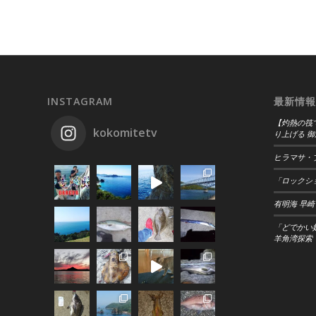
INSTAGRAM
最新情報
【灼熱の筏
kokomitetv
り上げる 御
ヒラマサ・
「ロックショ
有明海 早崎
「どでかい
羊角湾探索