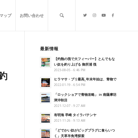
マップ
お問い合わせ
最新情報
【灼熱の筏で大フィーバー】とんでもな
い奴を釣り上げる 御所浦 筏
2023-08-05 - 6:46 PM
釣
ヒラマサ・ブリ最高_年末年始は、青物で
2022-01-19 - 6:54 PM
「ロックショアで青物攻略」 in 南薩摩坊
津沖秋目
2021-12-07 - 9:27 AM
有明海 早崎 タイラバテンヤ
2021-11-26 - 9:13 AM
「どでかい奴がビッグプラグに食らいつ
く」天草羊角湾探索