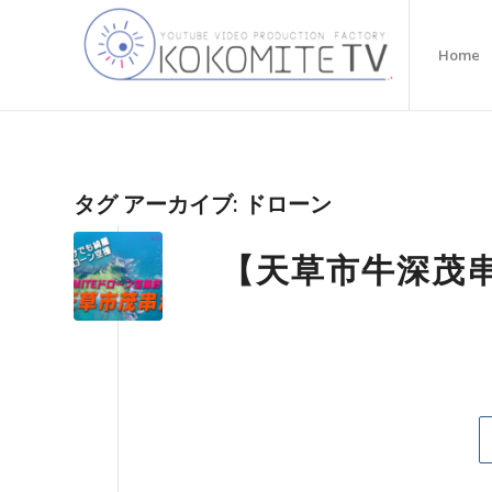
Home
タグ アーカイブ:
ドローン
【天草市牛深茂串