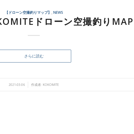
【ドローン空撮釣りマップ】
,
NEWS
KOMITEドローン空撮釣りMAP
さらに読む
/
2021-03-06
作成者:
KOKOMITE