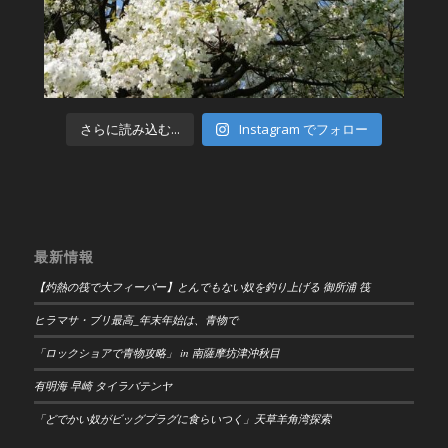
さらに読み込む...
Instagram でフォロー
最新情報
【灼熱の筏で大フィーバー】とんでもない奴を釣り上げる 御所浦 筏
ヒラマサ・ブリ最高_年末年始は、青物で
「ロックショアで青物攻略」 in 南薩摩坊津沖秋目
有明海 早崎 タイラバテンヤ
「どでかい奴がビッグプラグに食らいつく」天草羊角湾探索