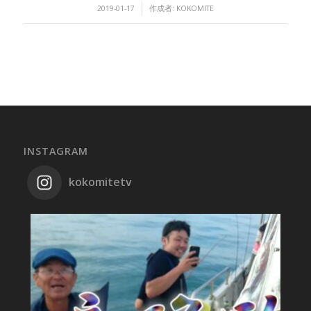
/
2019-01-17
作成者:
KOKOMITE
INSTAGRAM
kokomitetv