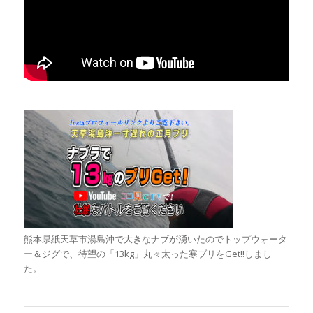
熊本県紙天草市湯島沖で大きなナブが湧いたのでトップウォータ
ー＆ジグで、待望の「13kg」丸々太った寒ブリをGet!!しまし
た。