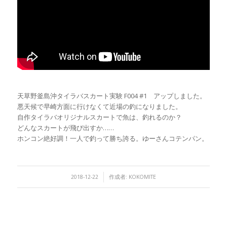
天草野釜島沖タイラバスカート実験 F004 #1 アップしました。
悪天候で早崎方面に行けなくて近場の釣になりました。
自作タイラバオリジナルスカートで魚は、釣れるのか？
どんなスカートが飛び出すか……
ホンコン絶好調！一人で釣って勝ち誇る。ゆーさんコテンパン。
/
2018-12-22
作成者:
KOKOMITE