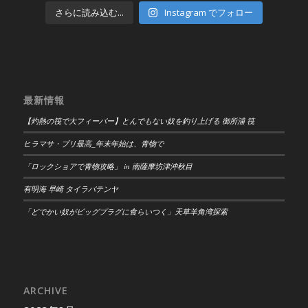
さらに読み込む...
Instagram でフォロー
最新情報
【灼熱の筏で大フィーバー】とんでもない奴を釣り上げる 御所浦 筏
ヒラマサ・ブリ最高_年末年始は、青物で
「ロックショアで青物攻略」 in 南薩摩坊津沖秋目
有明海 早崎 タイラバテンヤ
「どでかい奴がビッグプラグに食らいつく」天草羊角湾探索
ARCHIVE