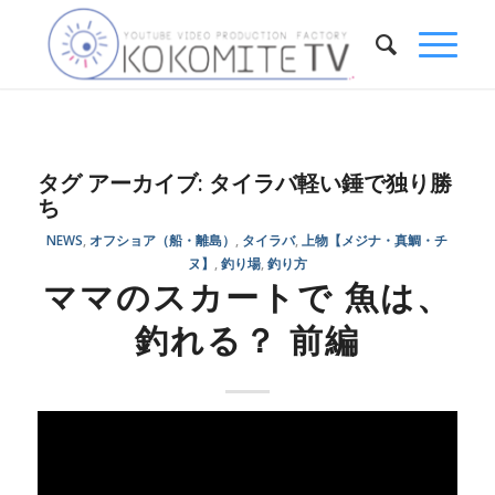
タグ アーカイブ:
タイラバ軽い錘で独り勝
ち
NEWS
,
オフショア（船・離島）
,
タイラバ
,
上物【メジナ・真鯛・チ
ヌ】
,
釣り場
,
釣り方
ママのスカートで 魚は、
釣れる？ 前編