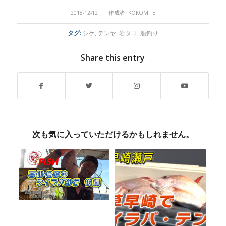
/
2018-12-12
作成者:
KOKOMITE
タグ:
シケ
,
テンヤ
,
岩タコ
,
船釣り
Share this entry
次も気に入っていただけるかもしれません。