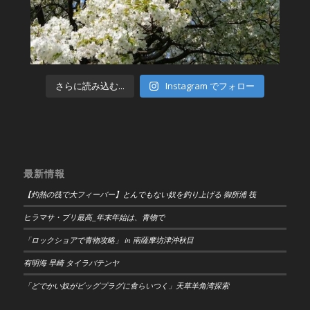
さらに読み込む...
Instagram でフォロー
最新情報
【灼熱の筏で大フィーバー】とんでもない奴を釣り上げる 御所浦 筏
ヒラマサ・ブリ最高_年末年始は、青物で
「ロックショアで青物攻略」 in 南薩摩坊津沖秋目
有明海 早崎 タイラバテンヤ
「どでかい奴がビッグプラグに食らいつく」天草羊角湾探索