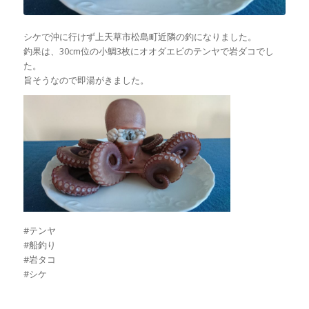
シケで沖に行けず上天草市松島町近隣の釣になりました。
釣果は、30cm位の小鯛3枚にオオダエビのテンヤで岩ダコでし
た。
旨そうなので即湯がきました。
#テンヤ
#船釣り
#岩タコ
#シケ