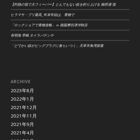
【灼熱の筏で大フィーバー】とんでもない奴を釣り上げる 御所浦 筏
ヒラマサ・ブリ最高_年末年始は、青物で
「ロックショアで青物攻略」 in 南薩摩坊津沖秋目
有明海 早崎 タイラバテンヤ
「どでかい奴がビッグプラグに食らいつく」天草羊角湾探索
ARCHIVE
2023年8月
2022年1月
2021年12月
2021年11月
2021年9月
2021年4月