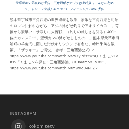
世界遺産で天草釣行予告 三角西港とナブラお宝映像（こんなの初め
て、ドローン空撮）KOKOMITEフィッシング F001-予告
熊本県宇城市三角西港の世界遺産を散策、素敵な三角西港と明治
のロマンに触れながら。アジの泳がせ釣りでアオリイカGet!!。背
後から素早いエサ取りに大苦戦。（釣りの厳しさを知る）40Cm
位のカマスGet!!。翌朝カマの泳がせしものの….。熊本県天草市河
浦町の羊角湾に面した潜伏キリシタンで有名な、﨑津集落を散
策。「ザッキー」ご満悦。 参考：三角西港公式PV
https://www.youtube.com/watch?v=cVXyPdsYWnQ くまモンTV
#15「くまモンを探せ！三角西港編」( Kumamon TV #15 )
https://www.youtube.com/watch?v=mWXoD4N_ZIk
INSTAGRAM
kokomitetv