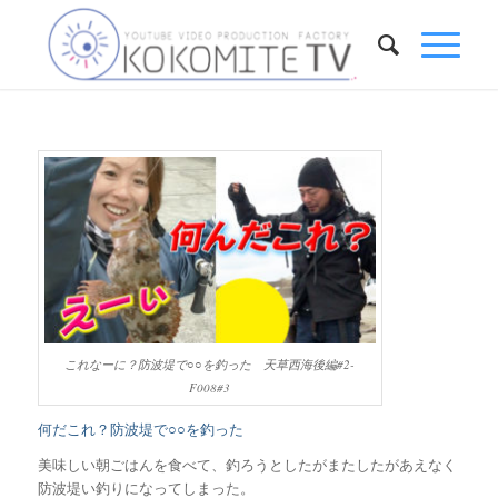
これなーに？防波堤で○○を釣った 天草西海後編#2-
F008#3
何だこれ？防波堤で○○を釣った
美味しい朝ごはんを食べて、釣ろうとしたがまたしたがあえなく
防波堤い釣りになってしまった。