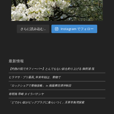
さらに読み込む...
Instagram でフォロー
最新情報
【灼熱の筏で大フィーバー】とんでもない奴を釣り上げる 御所浦 筏
ヒラマサ・ブリ最高_年末年始は、青物で
「ロックショアで青物攻略」 in 南薩摩坊津沖秋目
有明海 早崎 タイラバテンヤ
「どでかい奴がビッグプラグに食らいつく」天草羊角湾探索